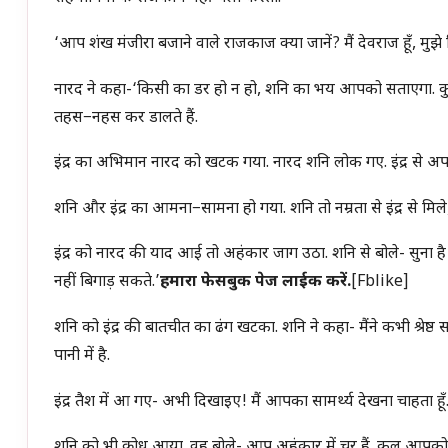
‘आप शंख मंजीरा बजाने वाले राजकाज क्या जानें? मैं देवराज हूँ, मुझ
नारद ने कहा-‘किसी का डर हो न हो, शनि का भय आपको सताएगा. कुशलत
तहस−नहस कर डालते हैं.
इंद्र का अभिमान नारद को खटक गया. नारद शनि लोक गए. इंद्र से अपना 
शनि और इंद्र का आमना−सामना हो गया. शनि तो नम्रता से इंद्र से मिले, 
इंद्र को नारद की याद आई तो अहंकार जाग उठा. शनि से बोले- सुना 
नहीं बिगाड़ सकते.’
हमारा फेसबुक पेज लाईक करें.
[fblike]
शनि को इंद्र की बातचीत का ढंग खटका. शनि ने कहा- मैंने कभी श्रे
पानी में है.
इंद्र तैश में आ गए- अभी दिखाइए! मैं आपका सामर्थ्य देखना चाहता हू
शनि को भी क्रोध आया. वह बोले- आप अहंकार में चूर हैं. कल आपक