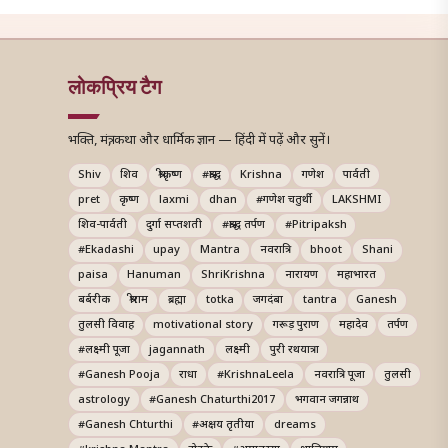
लोकप्रिय टैग
भक्ति, मंत्र, कथा और धार्मिक ज्ञान — हिंदी में पढ़ें और सुनें।
Shiv
शिव
श्रीकृष्ण
#श्राद्ध
Krishna
गणेश
पार्वती
pret
कृष्ण
laxmi
dhan
#गणेश चतुर्थी
LAKSHMI
शिव-पार्वती
दुर्गा सप्तशती
#श्राद्ध तर्पण
#Pitripaksh
#Ekadashi
upay
Mantra
नवरात्रि
bhoot
Shani
paisa
Hanuman
ShriKrishna
नारायण
महाभारत
बर्बरीक
श्रीराम
ब्रह्मा
totka
जगदंबा
tantra
Ganesh
तुलसी विवाह
motivational story
गरूड़ पुराण
महादेव
तर्पण
#लक्ष्मी पूजा
jagannath
लक्ष्मी
पुरी रथयात्रा
#Ganesh Pooja
राधा
#KrishnaLeela
नवरात्रि पूजा
तुलसी
astrology
#Ganesh Chaturthi2017
भगवान जगन्नाथ
#Ganesh Chturthi
#अक्षय तृतीया
dreams