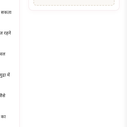
कर सकता
ाज रहने
केवल
्रा में
ैसे
ा का