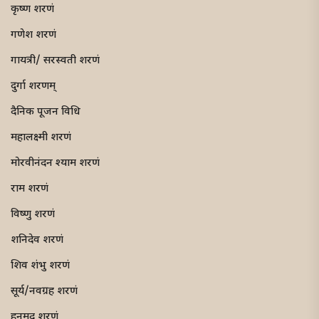
कृष्ण शरणं
गणेश शरणं
गायत्री/ सरस्वती शरणं
दुर्गा शरणम्
दैनिक पूजन विधि
महालक्ष्मी शरणं
मोरवीनंदन श्याम शरणं
राम शरणं
विष्णु शरणं
शनिदेव शरणं
शिव शंभु शरणं
सूर्य/नवग्रह शरणं
हनुमद् शरणं