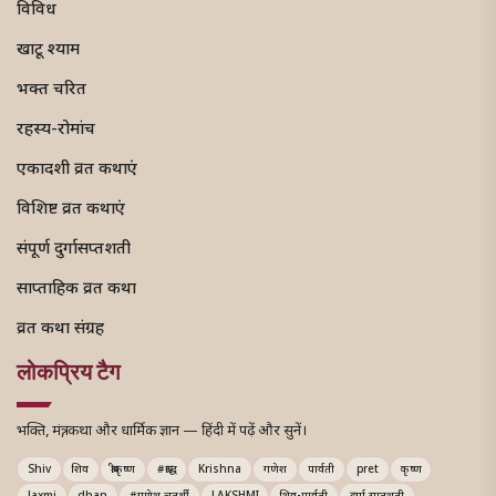
विविध
खाटू श्याम
भक्त चरित
रहस्य-रोमांच
एकादशी व्रत कथाएं
विशिष्ट व्रत कथाएं
संपूर्ण दुर्गासप्तशती
साप्ताहिक व्रत कथा
व्रत कथा संग्रह
लोकप्रिय टैग
भक्ति, मंत्र, कथा और धार्मिक ज्ञान — हिंदी में पढ़ें और सुनें।
Shiv
शिव
श्रीकृष्ण
#श्राद्ध
Krishna
गणेश
पार्वती
pret
कृष्ण