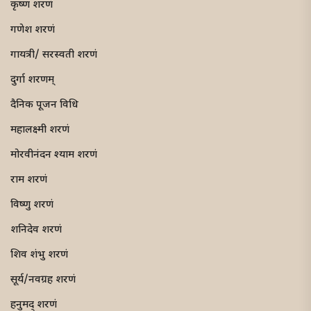
कृष्ण शरणं
गणेश शरणं
गायत्री/ सरस्वती शरणं
दुर्गा शरणम्
दैनिक पूजन विधि
महालक्ष्मी शरणं
मोरवीनंदन श्याम शरणं
राम शरणं
विष्णु शरणं
शनिदेव शरणं
शिव शंभु शरणं
सूर्य/नवग्रह शरणं
हनुमद् शरणं