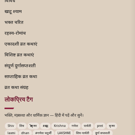
विविध
खाटू श्याम
भक्त चरित
रहस्य-रोमांच
एकादशी व्रत कथाएं
विशिष्ट व्रत कथाएं
संपूर्ण दुर्गासप्तशती
साप्ताहिक व्रत कथा
व्रत कथा संग्रह
लोकप्रिय टैग
भक्ति, मंत्र, कथा और धार्मिक ज्ञान — हिंदी में पढ़ें और सुनें।
Shiv
शिव
श्रीकृष्ण
#श्राद्ध
Krishna
गणेश
पार्वती
pret
कृष्ण
laxmi
dhan
#गणेश चतुर्थी
LAKSHMI
शिव-पार्वती
दुर्गा सप्तशती