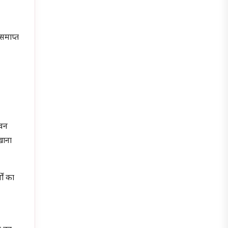
समाप्त
ेवन
खाना
ों का