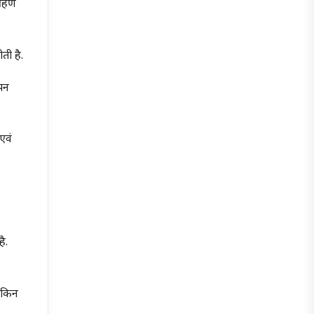
ग्रहण
ती है.
ापन
एवं
ै.
लेकिन