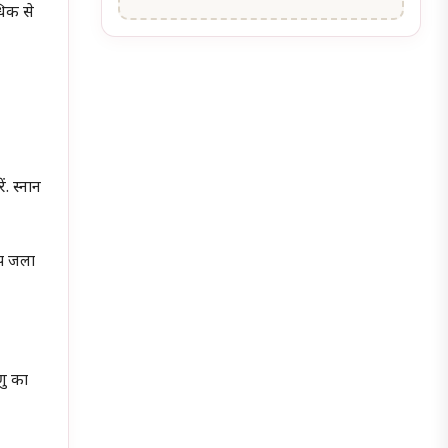
अधिक से
. स्नान
ीप जला
णु का