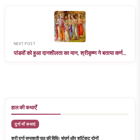
NEXT POST
पांडवों को हुआ दानशीलता का मान, श्रीकृष्ण ने बताया कर्ण…
हाल की कथाएँ
दुर्गा माँ कथाएं
श्री दुर्गा सप्तशती पाठ की विधिः संपूर्ण और शॉर्टकट दोनों