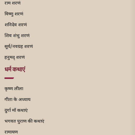
राम शरणं
विष्णु शरणं
शनिदेव शरणं
शिव शंभु शरणं
सूर्य/नवग्रह शरणं
हनुमद् शरणं
धर्म कथाएं
कृष्ण लीला
गीता के अध्याय
दुर्गा माँ कथाएं
भगवत पुराण की कथाएं
रामायण