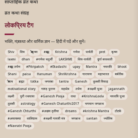
साप्ताहिक व्रत कथा
व्रत कथा संग्रह
लोकप्रिय टैग
भक्ति, मंत्र, कथा और धार्मिक ज्ञान — हिंदी में पढ़ें और सुनें।
Shiv
शिव
श्रीकृष्ण
#श्राद्ध
Krishna
गणेश
पार्वती
pret
कृष्ण
laxmi
dhan
#गणेश चतुर्थी
LAKSHMI
शिव-पार्वती
दुर्गा सप्तशती
#श्राद्ध तर्पण
#Pitripaksh
#Ekadashi
upay
Mantra
नवरात्रि
bhoot
Shani
paisa
Hanuman
ShriKrishna
नारायण
महाभारत
बर्बरीक
श्रीराम
ब्रह्मा
totka
जगदंबा
tantra
Ganesh
तुलसी विवाह
motivational story
गरूड़ पुराण
महादेव
तर्पण
#लक्ष्मी पूजा
jagannath
लक्ष्मी
पुरी रथयात्रा
#Ganesh Pooja
राधा
#KrishnaLeela
नवरात्रि पूजा
तुलसी
astrology
#Ganesh Chaturthi2017
भगवान जगन्नाथ
#Ganesh Chturthi
#अक्षय तृतीया
dreams
#krishna Mantra
टोटके
#अमावस्या
शालिग्राम
#लक्ष्मी गायत्री मंत्र
जगन्नाथ
santan
ज्योतिष
#Navratri Pooja