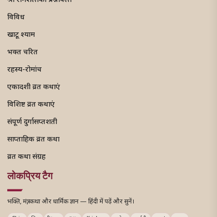
श्री रामशलाका प्रश्नावली
विविध
खाटू श्याम
भक्त चरित
रहस्य-रोमांच
एकादशी व्रत कथाएं
विशिष्ट व्रत कथाएं
संपूर्ण दुर्गासप्तशती
साप्ताहिक व्रत कथा
व्रत कथा संग्रह
लोकप्रिय टैग
भक्ति, मंत्र, कथा और धार्मिक ज्ञान — हिंदी में पढ़ें और सुनें।