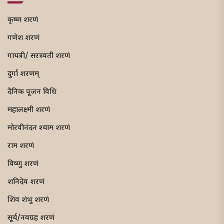
कृष्ण शरणं
गणेश शरणं
गायत्री/ सरस्वती शरणं
दुर्गा शरणम्
दैनिक पूजन विधि
महालक्ष्मी शरणं
मोरवीनंदन श्याम शरणं
राम शरणं
विष्णु शरणं
शनिदेव शरणं
शिव शंभु शरणं
सूर्य/नवग्रह शरणं