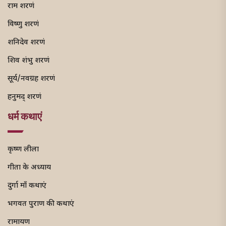
राम शरणं
विष्णु शरणं
शनिदेव शरणं
शिव शंभु शरणं
सूर्य/नवग्रह शरणं
हनुमद् शरणं
धर्म कथाएं
कृष्ण लीला
गीता के अध्याय
दुर्गा माँ कथाएं
भगवत पुराण की कथाएं
रामायण