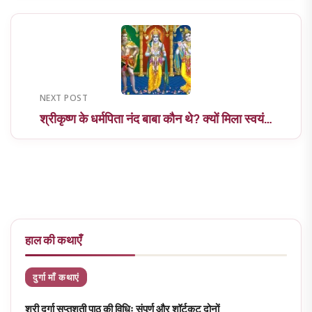
NEXT POST
श्रीकृष्ण के धर्मपिता नंद बाबा कौन थे? क्यों मिला स्वयं…
हाल की कथाएँ
दुर्गा माँ कथाएं
श्री दुर्गा सप्तशती पाठ की विधिः संपूर्ण और शॉर्टकट दोनों