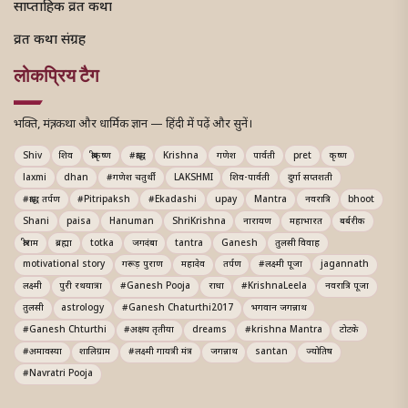
साप्ताहिक व्रत कथा
व्रत कथा संग्रह
लोकप्रिय टैग
भक्ति, मंत्र, कथा और धार्मिक ज्ञान — हिंदी में पढ़ें और सुनें।
Shiv
शिव
श्रीकृष्ण
#श्राद्ध
Krishna
गणेश
पार्वती
pret
कृष्ण
laxmi
dhan
#गणेश चतुर्थी
LAKSHMI
शिव-पार्वती
दुर्गा सप्तशती
#श्राद्ध तर्पण
#Pitripaksh
#Ekadashi
upay
Mantra
नवरात्रि
bhoot
Shani
paisa
Hanuman
ShriKrishna
नारायण
महाभारत
बर्बरीक
श्रीराम
ब्रह्मा
totka
जगदंबा
tantra
Ganesh
तुलसी विवाह
motivational story
गरूड़ पुराण
महादेव
तर्पण
#लक्ष्मी पूजा
jagannath
लक्ष्मी
पुरी रथयात्रा
#Ganesh Pooja
राधा
#KrishnaLeela
नवरात्रि पूजा
तुलसी
astrology
#Ganesh Chaturthi2017
भगवान जगन्नाथ
#Ganesh Chturthi
#अक्षय तृतीया
dreams
#krishna Mantra
टोटके
#अमावस्या
शालिग्राम
#लक्ष्मी गायत्री मंत्र
जगन्नाथ
santan
ज्योतिष
#Navratri Pooja