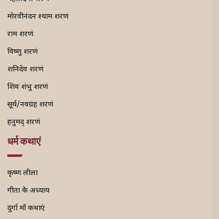
मोरवीनंदन श्याम शरणं
राम शरणं
विष्णु शरणं
शनिदेव शरणं
शिव शंभु शरणं
सूर्य/नवग्रह शरणं
हनुमद् शरणं
धर्म कथाएं
कृष्ण लीला
गीता के अध्याय
दुर्गा माँ कथाएं