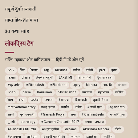
संपूर्ण दुर्गासप्तशती
साप्ताहिक व्रत कथा
व्रत कथा संग्रह
लोकप्रिय टैग
भक्ति, मंत्र, कथा और धार्मिक ज्ञान — हिंदी में पढ़ें और सुनें।
Shiv
शिव
श्रीकृष्ण
#श्राद्ध
Krishna
गणेश
पार्वती
pret
कृष्ण
laxmi
dhan
#गणेश चतुर्थी
LAKSHMI
शिव-पार्वती
दुर्गा सप्तशती
#श्राद्ध तर्पण
#Pitripaksh
#Ekadashi
upay
Mantra
नवरात्रि
bhoot
Shani
paisa
Hanuman
ShriKrishna
नारायण
महाभारत
बर्बरीक
श्रीराम
ब्रह्मा
totka
जगदंबा
tantra
Ganesh
तुलसी विवाह
motivational story
गरूड़ पुराण
महादेव
तर्पण
#लक्ष्मी पूजा
jagannath
लक्ष्मी
पुरी रथयात्रा
#Ganesh Pooja
राधा
#KrishnaLeela
नवरात्रि पूजा
तुलसी
astrology
#Ganesh Chaturthi2017
भगवान जगन्नाथ
#Ganesh Chturthi
#अक्षय तृतीया
dreams
#krishna Mantra
टोटके
#अमावस्या
शालिग्राम
#लक्ष्मी गायत्री मंत्र
जगन्नाथ
santan
ज्योतिष